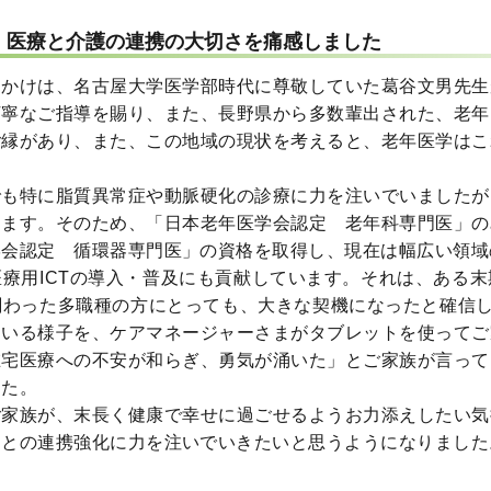
、医療と介護の連携の大切さを痛感しました
っかけは、名古屋大学医学部時代に尊敬していた葛谷文男先生
丁寧なご指導を賜り、また、長野県から多数輩出された、老年
ご縁があり、また、この地域の現状を考えると、老年医学はこ
でも特に脂質異常症や動脈硬化の診療に力を注いでいましたが
ります。そのため、「日本老年医学会認定 老年科専門医」
学会認定 循環器専門医」の資格を取得し、現在は幅広い領域
療用ICTの導入・普及にも貢献しています。それは、ある
わった多職種の方にとっても、大きな契機になったと確信し
ている様子を、ケアマネージャーさまがタブレットを使ってご
在宅医療への不安が和らぎ、勇気が涌いた」とご家族が言って
した。
ご家族が、末長く健康で幸せに過ごせるようお力添えしたい気
々との連携強化に力を注いでいきたいと思うようになりました