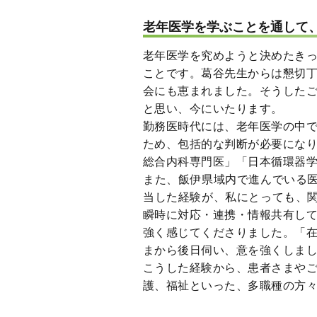
老年医学を学ぶことを通して
老年医学を究めようと決めたき
ことです。葛谷先生からは懇切
会にも恵まれました。そうした
と思い、今にいたります。
勤務医時代には、老年医学の中
ため、包括的な判断が必要にな
総合内科専門医」「日本循環器
また、飯伊県域内で進んでいる医
当した経験が、私にとっても、関
瞬時に対応・連携・情報共有し
強く感じてくださりました。「
まから後日伺い、意を強くしま
こうした経験から、患者さまや
護、福祉といった、多職種の方