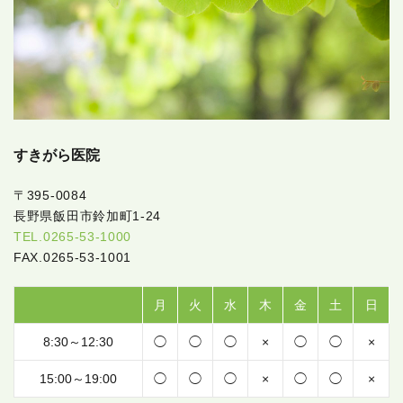
すきがら医院
〒395-0084
長野県飯田市鈴加町1-24
TEL.0265-53-1000
FAX.0265-53-1001
月
火
水
木
金
土
日
8:30～12:30
◯
◯
◯
×
◯
◯
×
15:00～19:00
◯
◯
◯
×
◯
◯
×