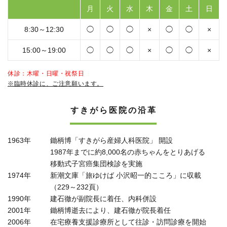
月
火
水
木
金
土
日
8:30～12:30
◯
◯
◯
×
◯
◯
×
15:00～19:00
◯
◯
◯
×
◯
◯
×
休診：木曜・日曜・祝祭日
※臨時休診に、ご注意願います。
すきがら医院の沿革
1963年
鋤柄博「すきがら産婦人科医院」 開設
1987年までに約8,000名の赤ちゃんをとりあげる
移動式子宮癌集団検診を実施
1974年
新潮文庫「旅ゆけば 小沢昭一的こころ」に収載
（229～232頁）
1990年
建石徹が副院長に着任、内科併設
2001年
鋤柄博逝去により、建石徹が院長着任
2006年
在宅療養支援診療所として往診・訪問診療を開始